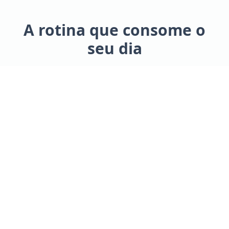
A rotina que consome o
seu dia
Você não abriu uma empresa de limpeza para
virar central de atendimento. Mas é isso que
acontece todos os dias.
WhatsApp lotado
"Já está pronto?", "vocês vão hoje?", "faltou toalha?".
Cada troca de hóspede gera cinco mensagens e você